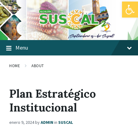
Abrir barra de herramientas
Skip
Skip
Skip
to
to
to
content
main
footer
navigation
Menu
HOME
ABOUT
Plan Estratégico
Institucional
enero 9, 2024
by
ADMIN
in
SUSCAL