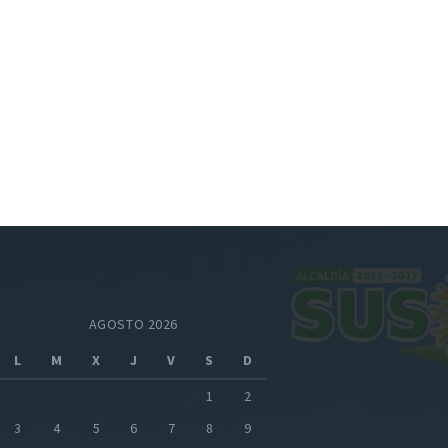
AGOSTO 2026
L
M
X
J
V
S
D
1
2
3
4
5
6
7
8
9