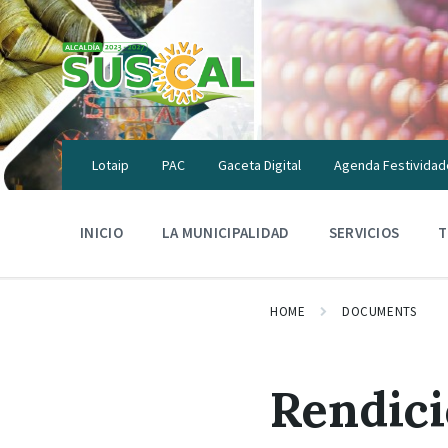
Skip
Skip
Skip
to
to
to
content
main
footer
navigation
Lotaip
PAC
Gaceta Digital
Agenda Festividad
INICIO
LA MUNICIPALIDAD
SERVICIOS
T
HOME
DOCUMENTS
Rendici