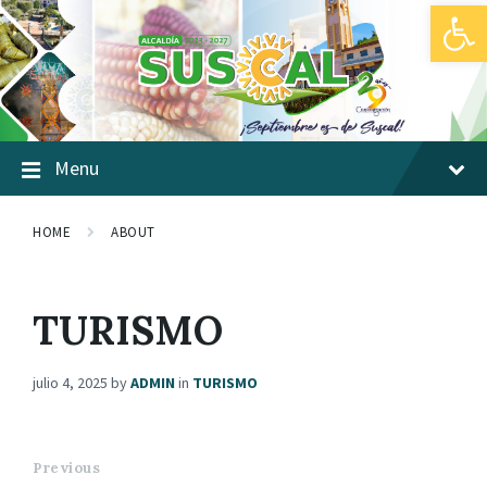
Abrir barra de herramientas
Skip
Skip
Skip
to
to
to
content
main
footer
navigation
Menu
HOME
ABOUT
TURISMO
julio 4, 2025
by
ADMIN
in
TURISMO
Previous