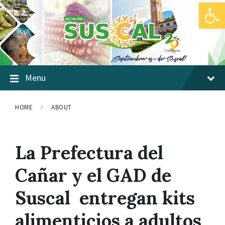
Abrir barra de herramientas
Skip
Skip
Skip
to
to
to
content
main
footer
navigation
Menu
HOME
ABOUT
La Prefectura del
Cañar y el GAD de
Suscal entregan kits
alimenticios a adultos