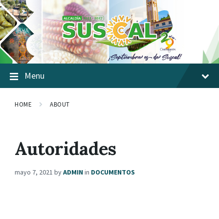
Skip
Skip
Skip
to
to
to
content
main
footer
navigation
Menu
HOME
ABOUT
Autoridades
mayo 7, 2021
by
ADMIN
in
DOCUMENTOS
PROCESOS GOBERNANTES / NIVEL DIRECTIVO