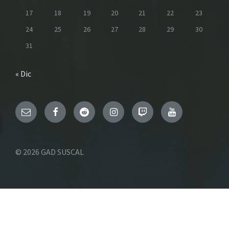
17
18
19
20
21
22
23
24
25
26
27
28
29
30
31
« Dic
Email
Facebook
Reddit
Instagram
Twitch
YouTube
© 2026 GAD SUSCAL