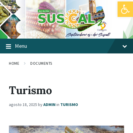
Abrir barra de herramientas
Skip
Skip
Skip
to
to
to
content
main
footer
navigation
Menu
HOME
DOCUMENTS
Turismo
agosto 18, 2025
by
ADMIN
in
TURISMO