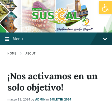
Abrir barra de herramientas
Skip
Skip
Skip
to
to
to
content
main
footer
navigation
Menu
HOME
ABOUT
¡Nos activamos en un
solo objetivo!
marzo 12, 2024
by
ADMIN
in
BOLETIN 2024