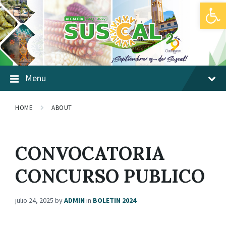
Abrir barra de herramientas
Skip
Skip
Skip
to
to
to
content
main
footer
navigation
Menu
HOME
ABOUT
CONVOCATORIA
CONCURSO PUBLICO
julio 24, 2025
by
ADMIN
in
BOLETIN 2024