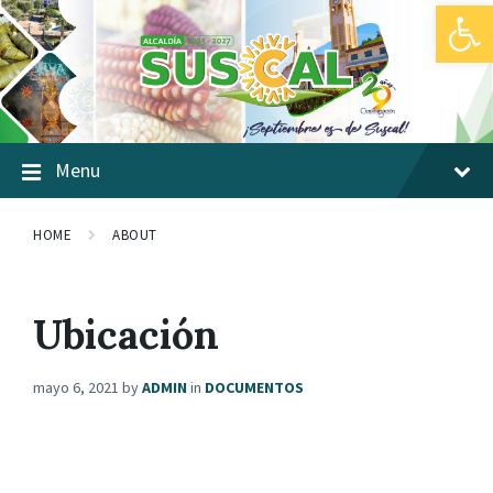
Abrir barra de herramientas
Skip
Skip
Skip
to
to
to
content
main
footer
navigation
Menu
HOME
ABOUT
Ubicación
mayo 6, 2021
by
ADMIN
in
DOCUMENTOS
LA UBICACIÓN DEL CANTÓN SUSCAL