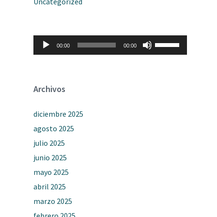
Uncategorized
Reproductor
Utiliza
00:00
00:00
de
las
audio
teclas
de
flecha
arriba/abajo
Archivos
para
aumentar
o
diciembre 2025
disminuir
el
agosto 2025
volumen.
julio 2025
junio 2025
mayo 2025
abril 2025
marzo 2025
febrero 2025