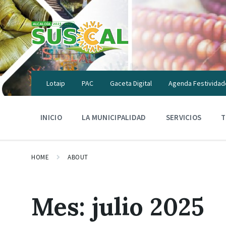
Skip
Skip
Skip
to
to
to
content
main
footer
navigation
Lotaip
PAC
Gaceta Digital
Agenda Festividad
INICIO
LA MUNICIPALIDAD
SERVICIOS
T
HOME
ABOUT
Mes:
julio 2025