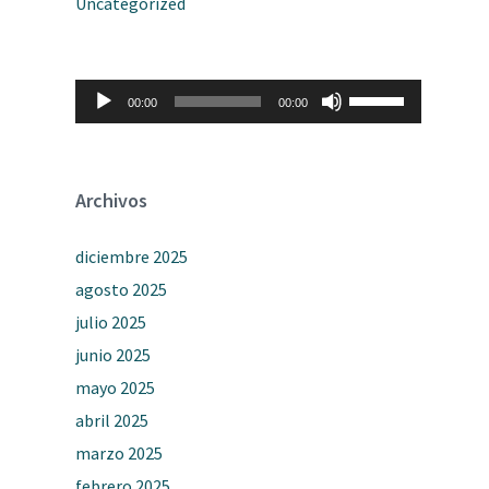
Uncategorized
Reproductor
Utiliza
00:00
00:00
de
las
audio
teclas
de
flecha
arriba/abajo
Archivos
para
aumentar
o
diciembre 2025
disminuir
el
agosto 2025
volumen.
julio 2025
junio 2025
mayo 2025
abril 2025
marzo 2025
febrero 2025