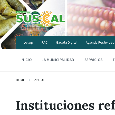
Skip
Skip
Skip
to
to
to
content
main
footer
navigation
Lotaip
PAC
Gaceta Digital
Agenda Festividad
INICIO
LA MUNICIPALIDAD
SERVICIOS
T
HOME
ABOUT
Instituciones re