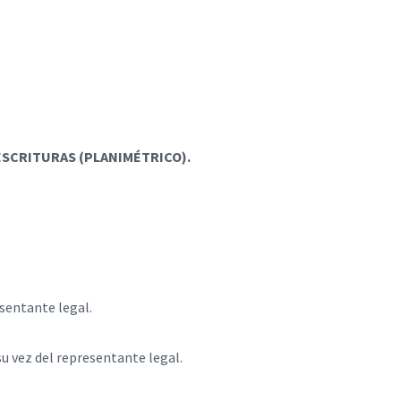
E TRÁMITES
ESCRITURAS (PLANIMÉTRICO).
esentante legal.
 su vez del representante legal.