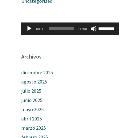
Uncategorized
Reproductor
Utiliza
00:00
00:00
de
las
audio
teclas
de
flecha
arriba/abajo
Archivos
para
aumentar
o
diciembre 2025
disminuir
el
agosto 2025
volumen.
julio 2025
junio 2025
mayo 2025
abril 2025
marzo 2025
febrero 2025