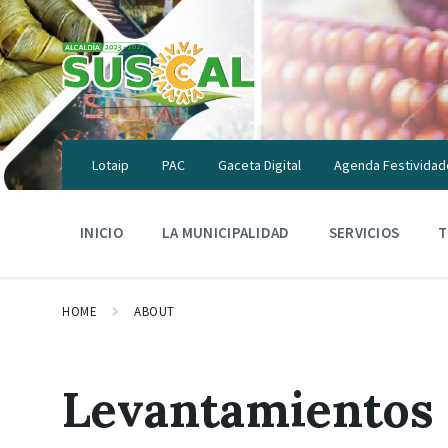
Skip
Skip
Skip
to
to
to
content
main
footer
navigation
Lotaip
PAC
Gaceta Digital
Agenda Festividad
INICIO
LA MUNICIPALIDAD
SERVICIOS
T
HOME
ABOUT
Levantamientos