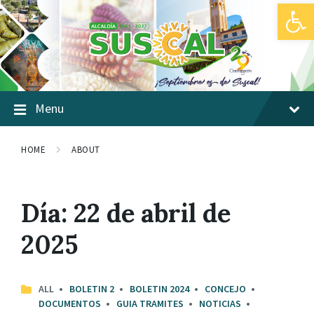
Abrir barra de herramientas
Skip
Skip
Skip
to
to
to
content
main
footer
navigation
Menu
HOME
ABOUT
Día:
22 de abril de
2025
ALL
BOLETIN 2
BOLETIN 2024
CONCEJO
DOCUMENTOS
GUIA TRAMITES
NOTICIAS