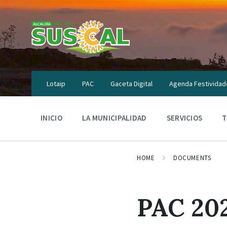
Skip
Skip
Skip
to
to
to
content
main
footer
navigation
Lotaip
PAC
Gaceta Digital
Agenda Festividad
INICIO
LA MUNICIPALIDAD
SERVICIOS
T
HOME
DOCUMENTS
PAC 20