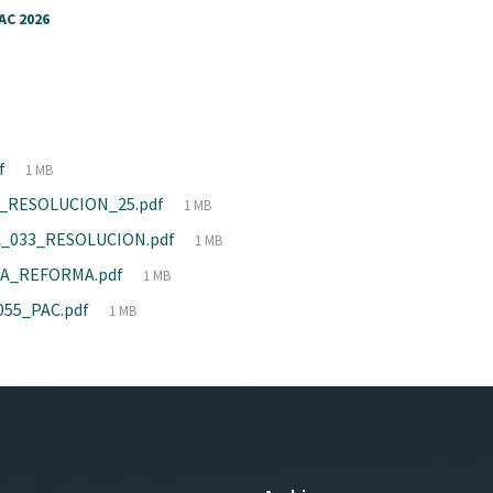
AC 2026
File
df
1 MB
size:
File
_RESOLUCION_25.pdf
1 MB
size:
File
_033_RESOLUCION.pdf
1 MB
size:
File
A_REFORMA.pdf
1 MB
size:
File
55_PAC.pdf
1 MB
size: