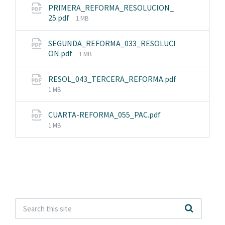
PRIMERA_REFORMA_RESOLUCION_
File
25.pdf
1 MB
size:
SEGUNDA_REFORMA_033_RESOLUCI
File
ON.pdf
1 MB
size:
RESOL_043_TERCERA_REFORMA.pdf
File
1 MB
size:
File
CUARTA-REFORMA_055_PAC.pdf
size:
1 MB