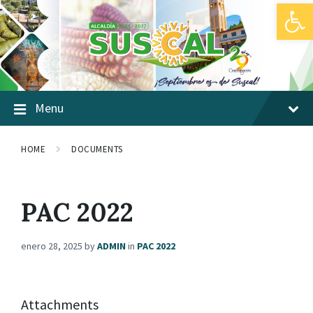
Abrir barra de herramientas
Skip
Skip
Skip
to
to
to
content
main
footer
navigation
Menu
HOME
DOCUMENTS
PAC 2022
enero 28, 2025
by
ADMIN
in
PAC 2022
Attachments