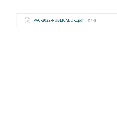
File
PAC-2022-PUBLICADO-1.pdf
474 kB
size: