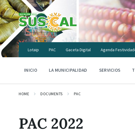
Skip
Skip
Skip
to
to
to
content
main
footer
navigation
Lotaip
PAC
Gaceta Digital
Agenda Festividad
INICIO
LA MUNICIPALIDAD
SERVICIOS
T
HOME
DOCUMENTS
PAC
PAC 2022