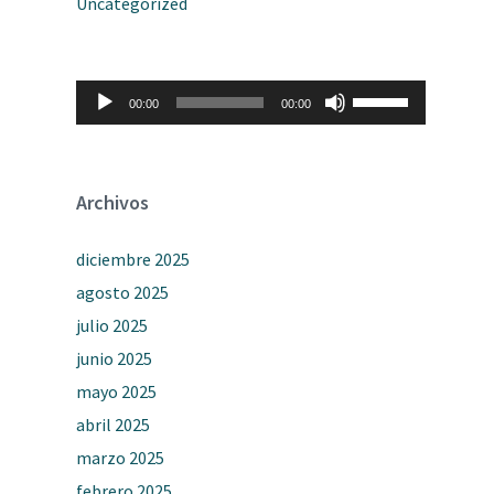
Uncategorized
Reproductor
Utiliza
00:00
00:00
de
las
audio
teclas
de
flecha
arriba/abajo
Archivos
para
aumentar
o
diciembre 2025
disminuir
el
agosto 2025
volumen.
julio 2025
junio 2025
mayo 2025
abril 2025
marzo 2025
febrero 2025