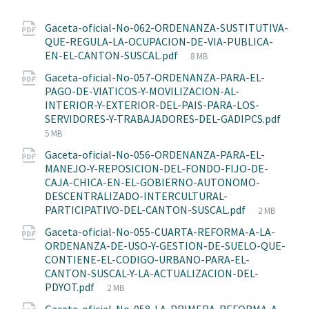
Gaceta-oficial-No-062-ORDENANZA-SUSTITUTIVA-
QUE-REGULA-LA-OCUPACION-DE-VIA-PUBLICA-
File
EN-EL-CANTON-SUSCAL.pdf
8 MB
size:
Gaceta-oficial-No-057-ORDENANZA-PARA-EL-
PAGO-DE-VIATICOS-Y-MOVILIZACION-AL-
INTERIOR-Y-EXTERIOR-DEL-PAIS-PARA-LOS-
SERVIDORES-Y-TRABAJADORES-DEL-GADIPCS.pdf
File
5 MB
size:
Gaceta-oficial-No-056-ORDENANZA-PARA-EL-
MANEJO-Y-REPOSICION-DEL-FONDO-FIJO-DE-
CAJA-CHICA-EN-EL-GOBIERNO-AUTONOMO-
DESCENTRALIZADO-INTERCULTURAL-
File
PARTICIPATIVO-DEL-CANTON-SUSCAL.pdf
2 MB
size:
Gaceta-oficial-No-055-CUARTA-REFORMA-A-LA-
ORDENANZA-DE-USO-Y-GESTION-DE-SUELO-QUE-
CONTIENE-EL-CODIGO-URBANO-PARA-EL-
CANTON-SUSCAL-Y-LA-ACTUALIZACION-DEL-
File
PDYOT.pdf
2 MB
size: