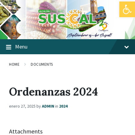
Abrir barra de herramientas
Skip
Skip
Skip
to
to
to
content
main
footer
navigation
Menu
HOME
DOCUMENTS
Ordenanzas 2024
enero 27, 2025
by
ADMIN
in
2024
Attachments