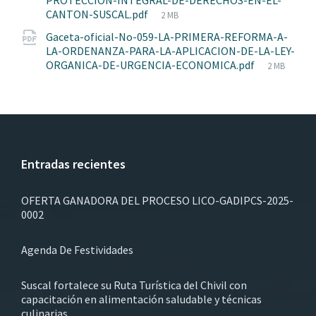
PROTECCION-INTEGRAL-DE-DERECHOS-EN-EL-
File
CANTON-SUSCAL.pdf
2 MB
size:
Gaceta-oficial-No-059-LA-PRIMERA-REFORMA-A-
LA-ORDENANZA-PARA-LA-APLICACION-DE-LA-LEY-
File
ORGANICA-DE-URGENCIA-ECONOMICA.pdf
2 MB
size:
Entradas recientes
OFERTA GANADORA DEL PROCESO LICO-GADIPCS-2025-
0002
Agenda De Festividades
Suscal fortalece su Ruta Turística del Chivil con
capacitación en alimentación saludable y técnicas
culinarias