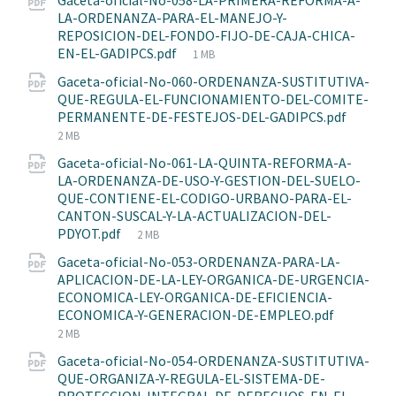
Gaceta-oficial-No-058-LA-PRIMERA-REFORMA-A-
LA-ORDENANZA-PARA-EL-MANEJO-Y-
REPOSICION-DEL-FONDO-FIJO-DE-CAJA-CHICA-
File
EN-EL-GADIPCS.pdf
1 MB
size:
Gaceta-oficial-No-060-ORDENANZA-SUSTITUTIVA-
QUE-REGULA-EL-FUNCIONAMIENTO-DEL-COMITE-
File
PERMANENTE-DE-FESTEJOS-DEL-GADIPCS.pdf
size:
2 MB
Gaceta-oficial-No-061-LA-QUINTA-REFORMA-A-
LA-ORDENANZA-DE-USO-Y-GESTION-DEL-SUELO-
QUE-CONTIENE-EL-CODIGO-URBANO-PARA-EL-
CANTON-SUSCAL-Y-LA-ACTUALIZACION-DEL-
File
PDYOT.pdf
2 MB
size:
Gaceta-oficial-No-053-ORDENANZA-PARA-LA-
APLICACION-DE-LA-LEY-ORGANICA-DE-URGENCIA-
ECONOMICA-LEY-ORGANICA-DE-EFICIENCIA-
File
ECONOMICA-Y-GENERACION-DE-EMPLEO.pdf
size:
2 MB
Gaceta-oficial-No-054-ORDENANZA-SUSTITUTIVA-
QUE-ORGANIZA-Y-REGULA-EL-SISTEMA-DE-